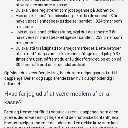
at være den samme a-kasse
Du skal være registreret som jobsøgende på Jobnet.dk
Hvis du skal opnå fuldtidssikring, skal du i de seneste 3 år
have været i lønnet beskæftigelse i samlet 1.924 timer som
minimum
Hvis du skal opnå deltidssikring, skal du i de seneste 3 år
have været i lønnet beskæftigelse i samlet 1.258 timer som
minimum
Du skal stå til rådighed for arbejdsmarkedet. Dette betyder,
at du med 1 dags varsel skal kunne påtage dig et job på 37
timer om ugen, såfremt du er fuldtidsforsikret, og et job på
30 timer, såfremt du er deltidsforsikret.
Opfylder du ovenstående krav, har du som udgangspunkt ret til
dagpenge. Der er dog supplerende krav, hvis du opholder dig i
udlandet.
Hvad får jeg ud af at være medlem af en a
kasse?
Først og fremmest får du naturligvis ret til dagpenge, som er en
ydelse, der er væsentligt højere end den notoriske kontanthjælp.
Kontanthjælpen kommer desuden med en række krav, som kan