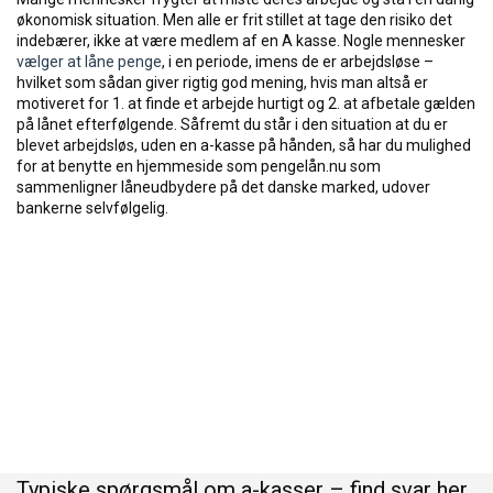
økonomisk situation. Men alle er frit stillet at tage den risiko det
indebærer, ikke at være medlem af en A kasse. Nogle mennesker
vælger at låne penge
, i en periode, imens de er arbejdsløse –
hvilket som sådan giver rigtig god mening, hvis man altså er
motiveret for 1. at finde et arbejde hurtigt og 2. at afbetale gælden
på lånet efterfølgende. Såfremt du står i den situation at du er
blevet arbejdsløs, uden en a-kasse på hånden, så har du mulighed
for at benytte en hjemmeside som pengelån.nu som
sammenligner låneudbydere på det danske marked, udover
bankerne selvfølgelig.
Typiske spørgsmål om a-kasser – find svar her