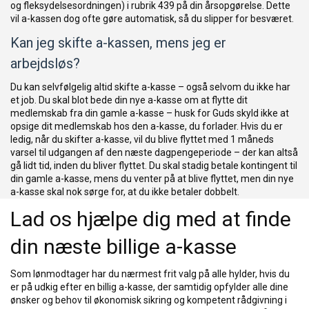
og fleksydelsesordningen) i rubrik 439 på din årsopgørelse. Dette
vil a-kassen dog ofte gøre automatisk, så du slipper for besværet.
Kan jeg skifte a-kassen, mens jeg er
arbejdsløs?
Du kan selvfølgelig altid skifte a-kasse – også selvom du ikke har
et job. Du skal blot bede din nye a-kasse om at flytte dit
medlemskab fra din gamle a-kasse – husk for Guds skyld ikke at
opsige dit medlemskab hos den a-kasse, du forlader. Hvis du er
ledig, når du skifter a-kasse, vil du blive flyttet med 1 måneds
varsel til udgangen af den næste dagpengeperiode – der kan altså
gå lidt tid, inden du bliver flyttet. Du skal stadig betale kontingent til
din gamle a-kasse, mens du venter på at blive flyttet, men din nye
a-kasse skal nok sørge for, at du ikke betaler dobbelt.
Lad os hjælpe dig med at finde
din næste billige a-kasse
Som lønmodtager har du nærmest frit valg på alle hylder, hvis du
er på udkig efter en billig a-kasse, der samtidig opfylder alle dine
ønsker og behov til økonomisk sikring og kompetent rådgivning i