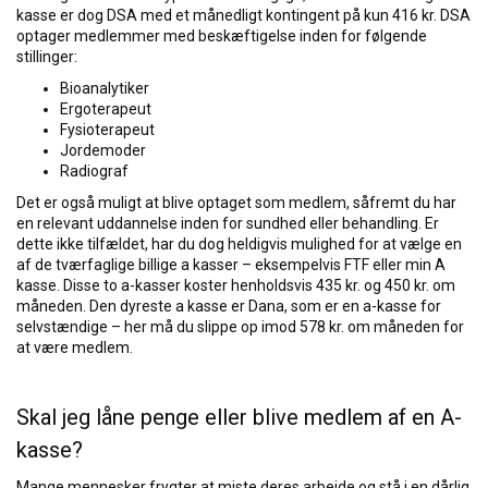
kasse er dog DSA med et månedligt kontingent på kun 416 kr. DSA
optager medlemmer med beskæftigelse inden for følgende
stillinger:
Bioanalytiker
Ergoterapeut
Fysioterapeut
Jordemoder
Radiograf
Det er også muligt at blive optaget som medlem, såfremt du har
en relevant uddannelse inden for sundhed eller behandling. Er
dette ikke tilfældet, har du dog heldigvis mulighed for at vælge en
af de tværfaglige billige a kasser – eksempelvis FTF eller min A
kasse. Disse to a-kasser koster henholdsvis 435 kr. og 450 kr. om
måneden. Den dyreste a kasse er Dana, som er en a-kasse for
selvstændige – her må du slippe op imod 578 kr. om måneden for
at være medlem.
Skal jeg låne penge eller blive medlem af en A-
kasse?
Mange mennesker frygter at miste deres arbejde og stå i en dårlig