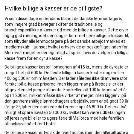
Hvilke billige a kasser er de billigste?
Vi ser i disse dage en tendens blandt de danske lønmodtagere,
som i højere grad bevæger skifter de traditionelle og
branchespecifikke a-kasser ud med de billige a-kasser. Dette giver
rigtig god mening, idet der i dag er kommet flere billige a-kasser til,
som tilbyder alle lønmodtagere på det danske arbejdsmarked et
medlemskab – uanset hvilket erhverv de er beskæftiget inden for.
Men hvor meget er der egentligt at spare, hvis du vælger en billig a
kasse frem for en dyr a kasse?
De billige a kasser koster i omegnen af 415 kr., mens de dyreste er
meget tæt på 600 kr. De fleste billige a kasser koster dog mellem
400 og 500 kr. om måneden. Der lader således ikke til at være stor
forskel på a-kasse priserne, men kigger man på årsbasis, er der
alligevel en del penge at hente. Forskellen på 100 kr. løber på et år
op i 1.200 kr., hvilket måske ikke virker af meget, men kigger vi på
den gennemsnitlige lønmodtagers arbejdsliv, som er på godt
39 år
ifølge 3F
, løber den samlede difference op i 46.800 kr. Det er altså
muligt at spare næsten 50.000 kr., hvilket kan være udbetalingen
på jeres nye bil eller to ugers ferie til Mallorca med hele familien –
all inclusive på et fedt hotel.
De billige a kasser er typisk de tværfaglige, men den allerbilligste a