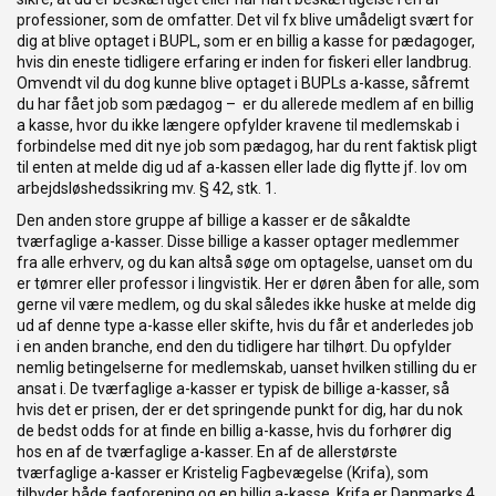
professioner, som de omfatter. Det vil fx blive umådeligt svært for
dig at blive optaget i BUPL, som er en billig a kasse for pædagoger,
hvis din eneste tidligere erfaring er inden for fiskeri eller landbrug.
Omvendt vil du dog kunne blive optaget i BUPLs a-kasse, såfremt
du har fået job som pædagog – er du allerede medlem af en billig
a kasse, hvor du ikke længere opfylder kravene til medlemskab i
forbindelse med dit nye job som pædagog, har du rent faktisk pligt
til enten at melde dig ud af a-kassen eller lade dig flytte jf. lov om
arbejdsløshedssikring mv. § 42, stk. 1.
Den anden store gruppe af billige a kasser er de såkaldte
tværfaglige a-kasser. Disse billige a kasser optager medlemmer
fra alle erhverv, og du kan altså søge om optagelse, uanset om du
er tømrer eller professor i lingvistik. Her er døren åben for alle, som
gerne vil være medlem, og du skal således ikke huske at melde dig
ud af denne type a-kasse eller skifte, hvis du får et anderledes job
i en anden branche, end den du tidligere har tilhørt. Du opfylder
nemlig betingelserne for medlemskab, uanset hvilken stilling du er
ansat i. De tværfaglige a-kasser er typisk de billige a-kasser, så
hvis det er prisen, der er det springende punkt for dig, har du nok
de bedst odds for at finde en billig a-kasse, hvis du forhører dig
hos en af de tværfaglige a-kasser. En af de allerstørste
tværfaglige a-kasser er Kristelig Fagbevægelse (Krifa), som
tilbyder både fagforening og en billig a-kasse. Krifa er Danmarks 4.