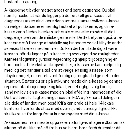
bastant opsparing.
A-kasserne tilbyder meget andet end bare dagpenge. Du skal
nemlig huske, at når du kigger på de forskellige a-kasser, vil
dagpengesatsen altid være den samme, uanset hvilken a-kasse
du vælger. Satserne er nemlig fastsat af politikerne, og din a-
kasse kan således hverken udbetale mere eller mindre til dig i
dagpenge, selvom de måske gerne ville. Dette betyder også, at a-
kasserne må forsøge at adskille sig hinanden ved at tilbyde andre
services til deres medlemmer. Du kan derfor tillade dig at være
kræsen, når du kigger på a-kasser og overvejer dine muligheder.
Karriererådgivning, juridisk vejledning og hjælp til jobsøgning er
bare nogle af de ekstra tillægsydelser, a-kasserne kan hjælpe dig
med, og det handler altså om at vælge en billig a kasse, som
tilbyder noget, der er relevant for dig og brugbart i lige netop din
situation. Sætter du pris på at kunne møde din a-kasse og dennes
repræsentant i øjenhøjde og lokalt, er det rigtige valg for dig
sandsynligvis en a-kasse med en lokal afdeling i nærheden af dig.
De traditionelle fagforeninger såsom FOA og 3F har afdelinger i
alle dele af landet, men også Krifa kan prale af hele 14 lokale
kontorer, hvorfor du altså med overvejende sandsynlighed ikke
skal køre alt for langt for at kunne mødes med din a-kasse.
A-kassernes fremmeste opgave er naturligvis at agere økonomisk
sikring, så du ikke må gå fra hus og hjem, bare fordi du mister dit