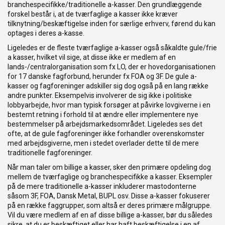
branchespecifikke/traditionelle a-kasser. Den grundlæggende
forskel består i, at de tværfaglige a kasser ikke kræver
tilknytning/beskæftigelse inden for særlige erhverv, førend du kan
optages i deres a-kasse.
Ligeledes er de fleste tværfaglige a-kasser også såkaldte gule/frie
a kasser, hvilket vil sige, at disse ikke er medlem af en
lands-/centralorganisation som fx LO, der er hovedorganisationen
for 17 danske fagforbund, herunder fx FOA og 3F. De gule a-
kasser og fagforeninger adskiller sig dog også på en lang række
andre punkter. Eksempelvis involverer de sig ikke i politiske
lobbyarbejde, hvor man typisk forsøger at påvirke lovgiverne i en
bestemt retning i forhold til at ændre eller implementere nye
bestemmelser på arbejdsmarkedsområdet. Ligeledes ses det
ofte, at de gule fagforeninger ikke forhandler overenskomster
med arbejdsgiverne, men i stedet overlader dette til de mere
traditionelle fagforeninger.
Når man taler om billige a kasser, sker den primære opdeling dog
mellem de tværfaglige og branchespecifikke a kasser. Eksempler
på de mere traditionelle a-kasser inkluderer mastodonterne
såsom 3F, FOA, Dansk Metal, BUPL osv. Disse a-kasser fokuserer
på en række faggrupper, som altså er deres primære målgruppe.
Vil du være medlem af en af disse billige a-kasser, bør du således
sikre, at du er beskæftiget eller har haft beskæftigelse i en af