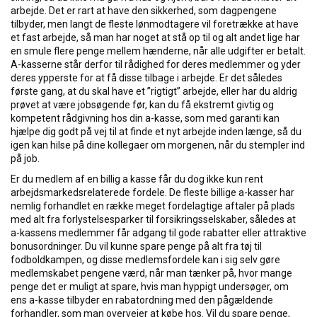
arbejde. Det er rart at have den sikkerhed, som dagpengene
tilbyder, men langt de fleste lønmodtagere vil foretrække at have
et fast arbejde, så man har noget at stå op til og alt andet lige har
en smule flere penge mellem hænderne, når alle udgifter er betalt.
A-kasserne står derfor til rådighed for deres medlemmer og yder
deres ypperste for at få disse tilbage i arbejde. Er det således
første gang, at du skal have et ”rigtigt” arbejde, eller har du aldrig
prøvet at være jobsøgende før, kan du få ekstremt givtig og
kompetent rådgivning hos din a-kasse, som med garanti kan
hjælpe dig godt på vej til at finde et nyt arbejde inden længe, så du
igen kan hilse på dine kollegaer om morgenen, når du stempler ind
på job.
Er du medlem af en billig a kasse får du dog ikke kun rent
arbejdsmarkedsrelaterede fordele. De fleste billige a-kasser har
nemlig forhandlet en række meget fordelagtige aftaler på plads
med alt fra forlystelsesparker til forsikringsselskaber, således at
a-kassens medlemmer får adgang til gode rabatter eller attraktive
bonusordninger. Du vil kunne spare penge på alt fra tøj til
fodboldkampen, og disse medlemsfordele kan i sig selv gøre
medlemskabet pengene værd, når man tænker på, hvor mange
penge det er muligt at spare, hvis man hyppigt undersøger, om
ens a-kasse tilbyder en rabatordning med den pågældende
forhandler, som man overvejer at købe hos. Vil du spare penge,