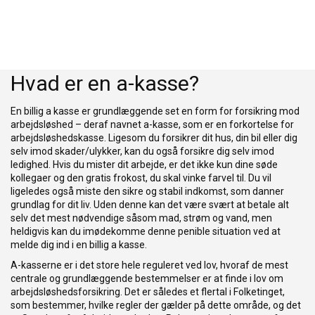
Hvad er en a-kasse?
En billig a kasse er grundlæggende set en form for forsikring mod
arbejdsløshed – deraf navnet a-kasse, som er en forkortelse for
arbejdsløshedskasse. Ligesom du forsikrer dit hus, din bil eller dig
selv imod skader/ulykker, kan du også forsikre dig selv imod
ledighed. Hvis du mister dit arbejde, er det ikke kun dine søde
kollegaer og den gratis frokost, du skal vinke farvel til. Du vil
ligeledes også miste den sikre og stabil indkomst, som danner
grundlag for dit liv. Uden denne kan det være svært at betale alt
selv det mest nødvendige såsom mad, strøm og vand, men
heldigvis kan du imødekomme denne penible situation ved at
melde dig ind i en billig a kasse.
A-kasserne er i det store hele reguleret ved lov, hvoraf de mest
centrale og grundlæggende bestemmelser er at finde i lov om
arbejdsløshedsforsikring. Det er således et flertal i Folketinget,
som bestemmer, hvilke regler der gælder på dette område, og det