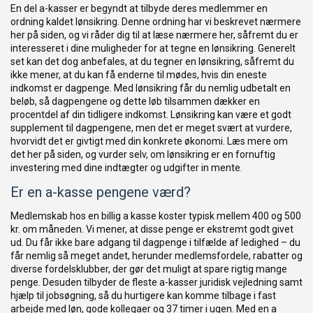
En del a-kasser er begyndt at tilbyde deres medlemmer en
ordning kaldet lønsikring. Denne ordning har vi beskrevet nærmere
her på siden, og vi råder dig til at læse nærmere her, såfremt du er
interesseret i dine muligheder for at tegne en lønsikring. Generelt
set kan det dog anbefales, at du tegner en lønsikring, såfremt du
ikke mener, at du kan få enderne til mødes, hvis din eneste
indkomst er dagpenge. Med lønsikring får du nemlig udbetalt en
beløb, så dagpengene og dette løb tilsammen dækker en
procentdel af din tidligere indkomst. Lønsikring kan være et godt
supplement til dagpengene, men det er meget svært at vurdere,
hvorvidt det er givtigt med din konkrete økonomi. Læs mere om
det her på siden, og vurder selv, om lønsikring er en fornuftig
investering med dine indtægter og udgifter in mente.
Er en a-kasse pengene værd?
Medlemskab hos en billig a kasse koster typisk mellem 400 og 500
kr. om måneden. Vi mener, at disse penge er ekstremt godt givet
ud. Du får ikke bare adgang til dagpenge i tilfælde af ledighed – du
får nemlig så meget andet, herunder medlemsfordele, rabatter og
diverse fordelsklubber, der gør det muligt at spare rigtig mange
penge. Desuden tilbyder de fleste a-kasser juridisk vejledning samt
hjælp til jobsøgning, så du hurtigere kan komme tilbage i fast
arbejde med løn, gode kollegaer og 37 timer i ugen. Med en a