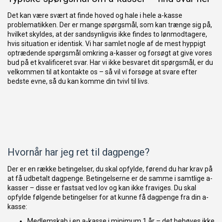
Det kan være svært at finde hoved og hale i hele a-kasse
problematikken. Der er mange spørgsmål, som kan trænge sig på,
hvilket skyldes, at der sandsynligvis ikke findes to lønmodtagere,
hvis situation er identisk. Vi har samlet nogle af de mest hyppigt
optrædende spørgsmål omkring a-kasser og forsøgt at give vores
bud på et kvalificeret svar. Har vi ikke besvaret dit spørgsmål, er du
velkommen til at kontakte os – så vil vi forsøge at svare efter
bedste evne, så du kan komme din tvivl til livs.
Hvornår har jeg ret til dagpenge?
Der er en række betingelser, du skal opfylde, førend du har krav på
at få udbetalt dagpenge. Betingelserne er de samme i samtlige a-
kasser – disse er fastsat ved lov og kan ikke fraviges. Du skal
opfylde følgende betingelser for at kunne få dagpenge fra din a-
kasse:
Medlemskab i en a-kasse i minimum 1 år – det behøves ikke