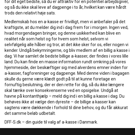
for dit eget bedste, så du er attraktiv for en potentiel arbejdsgiver,
og så du ikke skal leve af dagpenge i to år, hvilket kan være hårdt
trods den relativt høje sats.
Medlemskab hos en a-kasse er frivilligt, men vi anbefaler på det
kraftigste, at du melder dig ind i dag frem for i morgen. Ingen ved,
hvad morgendagen bringer, og denne usikkerhed kan blive en
realitet når som helst og for hvem som helst, selvom vi
selvfølgelig alle håber og tror, at det ikke sker for os, eller nogen vi
kender. Undgå bekymringerne, og bliv medlem af en billig a kasse i
dag. Vi har samlet de bedste billige a-kasser, der findes i vores lille
land. Du kan finde en masse information rundt omkring på vores
hjemmeside, der beskæftiger sig med alverdens emner inden for
a-kasser, fagforeninger og dagpenge. Med denne viden i bagagen
skulle du gerne være klædt godt på til at kunne foretage en
fornuftig beslutning, der er den rette for dig, så du ikke længere
skal tænke over konsekvenserne ved en opsigelse. Undgå at
havne på kontanthjælp – meld dig ind i en billig a kasse i dag. Du
behøves ikke at vælge den dyreste – de billige a kasser kan
sagtens være dækkende i forhold til dine behov, og du får akkurat
det samme beløb udbetalt.
DFF-S.dk – din guide til valg af a-kasse i Danmark.