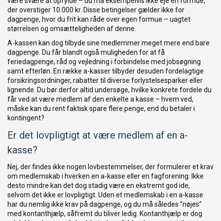
være svære at opfylde – du må eksempelvis ikke eje en formue,
der overstiger 10.000 kr. Disse betingelser gælder ikke for
dagpenge, hvor du frit kan råde over egen formue – uagtet
størrelsen og omsætteligheden af denne.
A-kassen kan dog tilbyde sine medlemmer meget mere end bare
dagpenge. Du får blandt også muligheden for at få
feriedagpenge, råd og vejledning i forbindelse med jobsøgning
samt efterløn. En række a-kasser tilbyder desuden fordelagtige
forsikringsordninger, rabatter til diverse forlystelsesparker eller
lignende. Du bør derfor altid undersøge, hvilke konkrete fordele du
får ved at være medlem af den enkelte a kasse – hvem ved,
måske kan du rent faktisk spare flere penge, end du betaler i
kontingent?
Er det lovpligtigt at være medlem af en a-
kasse?
Nej, der findes ikke nogen lovbestemmelser, der formulerer et krav
om medlemskab i hverken en a-kasse eller en fagforening. Ikke
desto mindre kan det dog stadig være en ekstremt god ide,
selvom det ikke er lovpligtigt. Uden et medlemskab i en a-kasse
har du nemlig ikke krav på dagpenge, og du må således ”nøjes”
med kontanthjælp, såfremt du bliver ledig. Kontanthjælp er dog