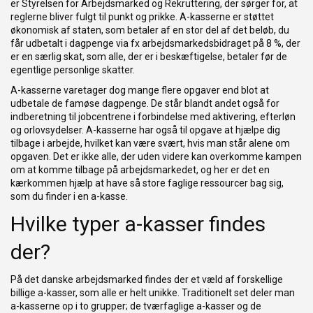
er Styrelsen for Arbejdsmarked og Rekruttering, der sørger for, at
reglerne bliver fulgt til punkt og prikke. A-kasserne er støttet
økonomisk af staten, som betaler af en stor del af det beløb, du
får udbetalt i dagpenge via fx arbejdsmarkedsbidraget på 8 %, der
er en særlig skat, som alle, der er i beskæftigelse, betaler før de
egentlige personlige skatter.
A-kasserne varetager dog mange flere opgaver end blot at
udbetale de famøse dagpenge. De står blandt andet også for
indberetning til jobcentrene i forbindelse med aktivering, efterløn
og orlovsydelser. A-kasserne har også til opgave at hjælpe dig
tilbage i arbejde, hvilket kan være svært, hvis man står alene om
opgaven. Det er ikke alle, der uden videre kan overkomme kampen
om at komme tilbage på arbejdsmarkedet, og her er det en
kærkommen hjælp at have så store faglige ressourcer bag sig,
som du finder i en a-kasse.
Hvilke typer a-kasser findes
der?
På det danske arbejdsmarked findes der et væld af forskellige
billige a-kasser, som alle er helt unikke. Traditionelt set deler man
a-kasserne op i to grupper; de tværfaglige a-kasser og de