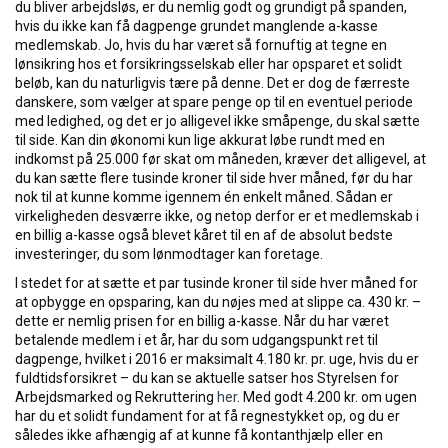
du bliver arbejdsløs, er du nemlig godt og grundigt på spanden,
hvis du ikke kan få dagpenge grundet manglende a-kasse
medlemskab. Jo, hvis du har været så fornuftig at tegne en
lønsikring hos et forsikringsselskab eller har opsparet et solidt
beløb, kan du naturligvis tære på denne. Det er dog de færreste
danskere, som vælger at spare penge op til en eventuel periode
med ledighed, og det er jo alligevel ikke småpenge, du skal sætte
til side. Kan din økonomi kun lige akkurat løbe rundt med en
indkomst på 25.000 før skat om måneden, kræver det alligevel, at
du kan sætte flere tusinde kroner til side hver måned, før du har
nok til at kunne komme igennem én enkelt måned. Sådan er
virkeligheden desværre ikke, og netop derfor er et medlemskab i
en billig a-kasse også blevet kåret til en af de absolut bedste
investeringer, du som lønmodtager kan foretage.
I stedet for at sætte et par tusinde kroner til side hver måned for
at opbygge en opsparing, kan du nøjes med at slippe ca. 430 kr. –
dette er nemlig prisen for en billig a-kasse. Når du har været
betalende medlem i et år, har du som udgangspunkt ret til
dagpenge, hvilket i 2016 er maksimalt 4.180 kr. pr. uge, hvis du er
fuldtidsforsikret – du kan se aktuelle satser hos Styrelsen for
Arbejdsmarked og Rekruttering
her
. Med godt 4.200 kr. om ugen
har du et solidt fundament for at få regnestykket op, og du er
således ikke afhængig af at kunne få kontanthjælp eller en