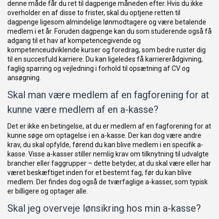
denne måde får du ret til dagpenge måneden efter. Hvis du ikke
overholder en af disse to frister, skal du optjene retten til
dagpenge ligesom almindelige lønmodtagere og være betalende
medlem i et år. Foruden dagpenge kan du som studerende også få
adgang til et hav af kompetencegivende og
kompetenceudviklende kurser og foredrag, som bedre ruster dig
til en succesfuld karriere. Du kan ligeledes få karriererådgivning,
faglig sparring og vejledning i forhold til opsætning af CV og
ansøgning.
Skal man være medlem af en fagforening for at
kunne være medlem af en a-kasse?
Det er ikke en betingelse, at du er medlem af en fagforening for at
kunne søge om optagelse i en a-kasse. Der kan dog være andre
krav, du skal opfylde, førend du kan blive medlem i en specifik a-
kasse. Visse a-kasser stiller nemlig krav om tilknytning til udvalgte
brancher eller faggrupper – dette betyder, at du skal være eller har
været beskæftiget inden for et bestemt fag, før du kan blive
medlem. Der findes dog også de tværfaglige a-kasser, som typisk
er billigere og optager alle.
Skal jeg overveje lønsikring hos min a-kasse?