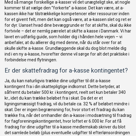
Med så mange forskellige a-kasser vil det unægteligt ske, at nogle
kommer til at vælge den ”forkerte” a-kasse. Det kan være, at a-
kassen ikke har tilstrækkelige kompetencer eller ressourcer inden
for et givent felt, men det kan også være, at a-kassen slet og ret er
for dyr. Uanset hvad dine bevæggrunde er for at skifte, skal du ikke
fortvivle – det er nemlig pærelet at skifte a kasse i Danmark. Vi har
lavet en udførlig guide, som holder dig i hånden hele vejen – vi
anbefaler, at du allierer dig med denne, når du står over for at
skulle skifte a-kasse. Grundlæggende skal du dog blot melde dig
ind i en ny a-kasse, hvorefter denne vil sørge for alt det praktiske i
forbindelse med flytningen.
Er der skattefradrag for a-kasse kontingentet?
Ja, du kan naturligvis trække dine udgifter til dit a-kasse
kontingent fra i din skattepligtige indkomst. Dette betyder, at
såfremt du betaler 500 kr. i kontingent, reelt set kun betaler 340
kr., idet du kan trække beløbet fra i skat. Da det er et
ligningsmæssigt fradrag, vil du betale ca. 32 % af beløbet mindre i
skat. Der er ingen begrænsning for, hvor stort et fradrag du kan
trække fra, når det omhandler din a-kasse i modsætning til fradrag
for fagforeningskontingentet, hvor loftet er 6.000 kr. For at få
fradrag for dine udgifter til a-kasse medlemskab skriver du blot
det samlede beløb (plus eventuelle udgifter til efterlønsordningen