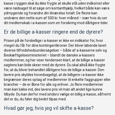
kasse i ryggen skal du ikke frygte at skulle stå uden indkomst eller
være nødsaget til at søge om kontanthjælp, hvilket både kan være
ydmygende og forandre din tilværelse totalt. De fleste kan
undvære den nette sum af 500 kr. hver måned – især hvis du ser
dit medlemskab i a-kassen som en forsikring mod dårligere tider.
Er de billige a-kasser ringere end de dyrere?
Prisen på de forskellige i a-kasser er ikke en indikator for, hvor
meget du får for dine kontingentkroner. Der bliver løbende lavet
diverse tilfredshedsundersøgelser – både af a-kasserne selv og
Beskæftigelsesministeriet – blandt de danske a-kassers
medlemmer, og her viser tendensen klart, at de billige a-kasser
sagtens kan bide skeer med de dyrere. Du skal altså ikke frygte
for, at du bliver behandlet dårligere hos de billige a-kasser. Den
lavere pris skyldes hovedsageligt, at de billigere i a-kasser ikke
begrænser deres optag af medlemmer til enkelte faggrupper eller
brancher – de er åbne for alle og enhver. Jo flere medlemmer
man kan lukke ind, des lavere pris vil man alt andet lige kunne
tilbyde. Du kan derfor med sindsro vælge en billig a-kasse, såfremt
det er du, du føler dig bedst tilpas med.
Hvad gør jeg, hvis jeg vil skifte a-kasse?