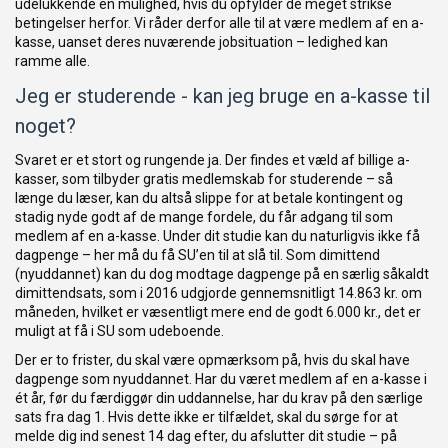
udelukkende en mulighed, hvis du opfylder de meget strikse
betingelser herfor. Vi råder derfor alle til at være medlem af en a-
kasse, uanset deres nuværende jobsituation – ledighed kan
ramme alle.
Jeg er studerende - kan jeg bruge en a-kasse til
noget?
Svaret er et stort og rungende ja. Der findes et væld af billige a-
kasser, som tilbyder gratis medlemskab for studerende – så
længe du læser, kan du altså slippe for at betale kontingent og
stadig nyde godt af de mange fordele, du får adgang til som
medlem af en a-kasse. Under dit studie kan du naturligvis ikke få
dagpenge – her må du få SU’en til at slå til. Som dimittend
(nyuddannet) kan du dog modtage dagpenge på en særlig såkaldt
dimittendsats, som i 2016 udgjorde gennemsnitligt 14.863 kr. om
måneden, hvilket er væsentligt mere end de godt 6.000 kr., det er
muligt at få i SU som udeboende.
Der er to frister, du skal være opmærksom på, hvis du skal have
dagpenge som nyuddannet. Har du været medlem af en a-kasse i
ét år, før du færdiggør din uddannelse, har du krav på den særlige
sats fra dag 1. Hvis dette ikke er tilfældet, skal du sørge for at
melde dig ind senest 14 dag efter, du afslutter dit studie – på