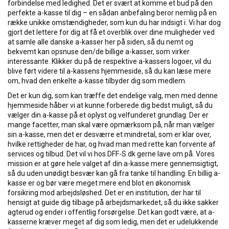
forbindelse med ledighed. Det er svært at komme et bud på den
perfekte a-kasse til dig – en sådan anbefaling beror nemlig på en
række unikke omstændigheder, som kun du har indsigt i. Vi har dog
gjort det lettere for dig at få et overblik over dine muligheder ved
at samle alle danske a-kasser her på siden, så du nemt og
bekvemt kan opsnuse den/de billige a-kasser, som virker
interessante. Klikker du på de respektive a-kassers logoer, vil du
blive ført videre til a-kassens hjemmeside, så du kan læse mere
om, hvad den enkelte a-kasse tilbyder dig som medlem.
Det er kun dig, som kan træffe det endelige valg, men med denne
hjemmeside håber vi at kunne forberede dig bedst muligt, så du
vælger din a-kasse på et oplyst og velfunderet grundlag. Der er
mange facetter, man skal være opmærksom på, når man vælger
sin a-kasse, men det er desværre et mindretal, som er klar over,
hvilke rettigheder de har, og hvad man med rette kan forvente af
services og tilbud. Det vil vi hos DFF-S.dk gerne lave om på. Vores
mission er at gøre hele valget af din a-kasse mere gennemsigtigt,
så du uden unødigt besvær kan gå fra tanke til handling. En billig a-
kasse er og bør være meget mere end blot en økonomisk
forsikring mod arbejdsløshed. Det er en institution, der har til
hensigt at guide dig tilbage på arbejdsmarkedet, så du ikke sakker
agterud og ender i offentlig forsørgelse. Det kan godt være, at a-
kasserne kræver meget af dig som ledig, men det er udelukkende