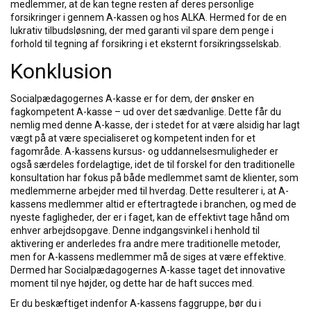
medlemmer, at de kan tegne resten af deres personlige
forsikringer i gennem A-kassen og hos ALKA. Hermed for de en
lukrativ tilbudsløsning, der med garanti vil spare dem penge i
forhold til tegning af forsikring i et eksternt forsikringsselskab.
Konklusion
Socialpædagogernes A-kasse er for dem, der ønsker en
fagkompetent A-kasse – ud over det sædvanlige. Dette får du
nemlig med denne A-kasse, der i stedet for at være alsidig har lagt
vægt på at være specialiseret og kompetent inden for et
fagområde. A-kassens kursus- og uddannelsesmuligheder er
også særdeles fordelagtige, idet de til forskel for den traditionelle
konsultation har fokus på både medlemmet samt de klienter, som
medlemmerne arbejder med til hverdag. Dette resulterer i, at A-
kassens medlemmer altid er eftertragtede i branchen, og med de
nyeste fagligheder, der er i faget, kan de effektivt tage hånd om
enhver arbejdsopgave. Denne indgangsvinkel i henhold til
aktivering er anderledes fra andre mere traditionelle metoder,
men for A-kassens medlemmer må de siges at være effektive.
Dermed har Socialpædagogernes A-kasse taget det innovative
moment til nye højder, og dette har de haft succes med.
Er du beskæftiget indenfor A-kassens faggruppe, bør du i