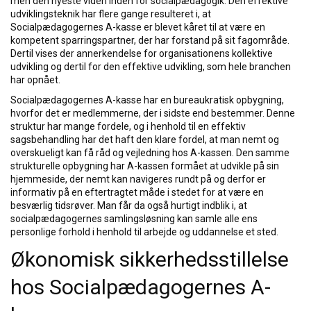
men den nyeste viden inden for socialpædagogik. Den effektive
udviklingsteknik har flere gange resulteret i, at
Socialpædagogernes A-kasse er blevet kåret til at være en
kompetent sparringspartner, der har forstand på sit fagområde.
Dertil vises der annerkendelse for organisationens kollektive
udvikling og dertil for den effektive udvikling, som hele branchen
har opnået.
Socialpædagogernes A-kasse har en bureaukratisk opbygning,
hvorfor det er medlemmerne, der i sidste end bestemmer. Denne
struktur har mange fordele, og i henhold til en effektiv
sagsbehandling har det haft den klare fordel, at man nemt og
overskueligt kan få råd og vejledning hos A-kassen. Den samme
strukturelle opbygning har A-kassen formået at udvikle på sin
hjemmeside, der nemt kan navigeres rundt på og derfor er
informativ på en eftertragtet måde i stedet for at være en
besværlig tidsrøver. Man får da også hurtigt indblik i, at
socialpædagogernes samlingsløsning kan samle alle ens
personlige forhold i henhold til arbejde og uddannelse et sted.
Økonomisk sikkerhedsstillelse
hos Socialpædagogernes A-