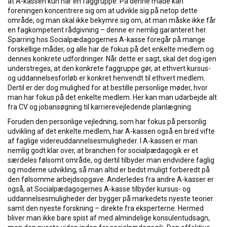
at A-kassen kun har en faggruppe. På denne måde kan
foreningen koncentrere sig om at udvikle sig på netop dette
område, og man skal ikke bekymre sig om, at man måske ikke får
en fagkompetent rådgivning – denne er nemlig garanteret her.
Sparring hos Socialpædagogernes A-kasse foregår på mange
forskellige måder, og alle har de fokus på det enkelte medlem og
dennes konkrete udfordringer. Når dette er sagt, skal det dog igen
understreges, at den konkrete faggruppe gør, at ethvert kursus-
og uddannelsesforløb er konkret henvendt til ethvert medlem.
Dertil er der dog mulighed for at bestille personlige møder, hvor
man har fokus på det enkelte medlem. Her kan man udarbejde alt
fra CV og jobansøgning til karrierevejledende planlægning.
Foruden den personlige vejledning, som har fokus på personlig
udvikling af det enkelte medlem, har A-kassen også en bred vifte
af faglige videreuddannelsesmuligheder. I A-kassen er man
nemlig godt klar over, at branchen for socialpædagogik er et
særdeles følsomt område, og dertil tilbyder man endvidere faglig
og moderne udvikling, så man altid er bedst muligt forberedt på
den følsomme arbejdsopgave. Anderledes fra andre A-kasser er
også, at Socialpædagogernes A-kasse tilbyder kursus- og
uddannelsesmuligheder der bygger på markedets nyeste teorier
samt den nyeste forskning – direkte fra eksperterne. Hermed
bliver man ikke bare spist af med almindelige konsulentudsagn,