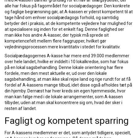
med A-kassen danner grundlag for et hav af tillægsydelser, der
alle har fokus på fagområdet for socialpædagoger. Den konkrete
og faglige begrænsning gør, at A-kassen er yderst kompetent til at
tage hånd om enhver socialpædagogs forhold, og samtidig
betyder det i praksis, at de kompetente vejledere har mulighed for
at specialisere sig inden for et enkelt fag. Denne faglighed ser
man ikke hos andre A-kasser, der typisk må sprede sit
kompetencefelt mellem flere faggrupper, hvilket gør
vejledningsprocessen mere kvantitativ i stedet for kvalitativ.
Socialpædagogernes A-kasse har mere end 39.000 medlemmer
over hele landet, hvilke er inddelt i 10 lokalkredse, som har fokus
på en lokal sagsbehandling. Denne lokale orientering har flere
fordele, men den mest aktuelle er, ud over den lokale
sagsbehandling, at man ikke skal rejse land og rige rundt for at få
fordel af A-kassens mange tilbud, idet disse også afholdes tæt på
din hjemby. Dernæst har hver kreds sin egen hjemmeside, hvor
man kan følge med i de lokale arrangementer, som A-kassen
tilbyder, uden at man skal koncentrere sig om, hvad der sker i
resten af landet.
Fagligt og kompetent sparring
For A-kassens medlemmer er det, som antydet tidligere, specielt,