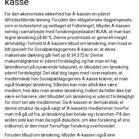
kasse
For den økonomiske sikkerhed har A-kassen en yderst
tilfredsstillende løsning. Foruden den obligatoriske dagpengesats,
som er lovbestemt og vedtaget af Folketinget, tilbyder A-kassen
nemlig i samarbejde med forsikringsselskabet ALKA, at man kan
tegne lønsikring på 80 %. Denne procentsats er generelt meget
almindelig i forhold til A-kassers tilbud om lønsikring, men hvad er
lidt specielt for Socialpædagogernes A-kasse er, at deres
maksimale dækning går helt op til 34.372 kr. Denne
maksimalgrænse er yderst fordelagtig, og har man en høj
lønindkomst på nuværende tidspunkt, er tilbuddet om lønsikring
yderst fordelagtigt. Det skal dog tages med i overvejelsen, at
medlemskab hos Socialpædagogernes A-kasse kræver, at man
også tilvælger lønsikring. Således kan man altså ikke være
medlem, hvis ikke man ønsker lønsikring, hvilket da heller ikke bør
være en barriere, idet tilbuddet om lønsikring er yderst fordelagtigt
for stort set alle medlemmer. Da A-kassen er demokratisk, er
denne struktur da også valgt af A-kassens medlemmer, hvorfor
man må gå ud fra, at lønsikring kan betale sig i branchen. På den
anden side kan man da også diskutere, om ikke forsikring af ens
indkomst, er den mest fornuftige forsikring overhovedet.
Foruden tilbud om lønsikring, tilbyder A-kassen også sine