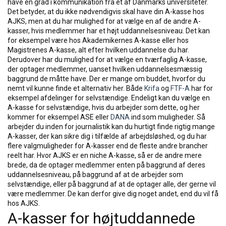
have en grad i kommunikation fra et af Danmarks universiteter.
Det betyder, at du ikke nødvendigvis skal have din A-kasse hos
AJKS, men at du har mulighed for at vælge en af de andre A-
kasser, hvis medlemmer har et højt uddannelsesniveau. Det kan
for eksempel være hos Akademikernes A-kasse eller hos
Magistrenes A-kasse, alt efter hvilken uddannelse du har.
Derudover har du mulighed for at vælge en tværfaglig A-kasse,
der optager medlemmer, uanset hvilken uddannelsesmæssig
baggrund de måtte have. Der er mange om buddet, hvorfor du
nemt vil kunne finde et alternativ her. Både
Krifa
og
FTF-A
har for
eksempel afdelinger for selvstændige. Endeligt kan du vælge en
A-kasse for selvstændige, hvis du arbejder som dette, og her
kommer for eksempel ASE eller
DANA
ind som muligheder. Så
arbejder du inden for journalistik kan du hurtigt finde rigtig mange
A-kasser, der kan sikre dig i tilfælde af arbejdsløshed, og du har
flere valgmuligheder for A-kasser end de fleste andre brancher
reelt har. Hvor AJKS er en niche A-kasse, så er de andre mere
brede, da de optager medlemmer enten på baggrund af deres
uddannelsesniveau, på baggrund af at de arbejder som
selvstændige, eller på baggrund af at de optager alle, der gerne vil
være medlemmer. De kan derfor give dig noget andet, end du vil få
hos AJKS.
A-kasser for højtuddannede