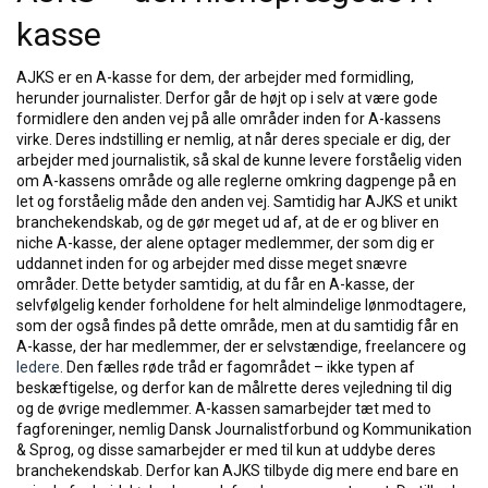
kasse
AJKS er en A-kasse for dem, der arbejder med formidling,
herunder journalister. Derfor går de højt op i selv at være gode
formidlere den anden vej på alle områder inden for A-kassens
virke. Deres indstilling er nemlig, at når deres speciale er dig, der
arbejder med journalistik, så skal de kunne levere forståelig viden
om A-kassens område og alle reglerne omkring dagpenge på en
let og forståelig måde den anden vej. Samtidig har AJKS et unikt
branchekendskab, og de gør meget ud af, at de er og bliver en
niche A-kasse, der alene optager medlemmer, der som dig er
uddannet inden for og arbejder med disse meget snævre
områder. Dette betyder samtidig, at du får en A-kasse, der
selvfølgelig kender forholdene for helt almindelige lønmodtagere,
som der også findes på dette område, men at du samtidig får en
A-kasse, der har medlemmer, der er selvstændige, freelancere og
ledere
. Den fælles røde tråd er fagområdet – ikke typen af
beskæftigelse, og derfor kan de målrette deres vejledning til dig
og de øvrige medlemmer. A-kassen samarbejder tæt med to
fagforeninger, nemlig Dansk Journalistforbund og Kommunikation
& Sprog, og disse samarbejder er med til kun at uddybe deres
branchekendskab. Derfor kan AJKS tilbyde dig mere end bare en