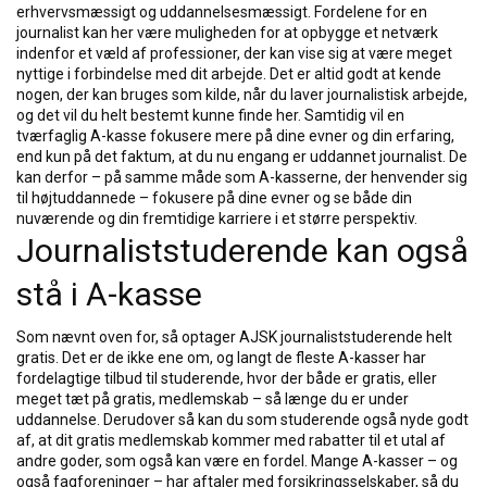
erhvervsmæssigt og uddannelsesmæssigt. Fordelene for en
journalist kan her være muligheden for at opbygge et netværk
indenfor et væld af professioner, der kan vise sig at være meget
nyttige i forbindelse med dit arbejde. Det er altid godt at kende
nogen, der kan bruges som kilde, når du laver journalistisk arbejde,
og det vil du helt bestemt kunne finde her. Samtidig vil en
tværfaglig A-kasse fokusere mere på dine evner og din erfaring,
end kun på det faktum, at du nu engang er uddannet journalist. De
kan derfor – på samme måde som A-kasserne, der henvender sig
til højtuddannede – fokusere på dine evner og se både din
nuværende og din fremtidige karriere i et større perspektiv.
Journaliststuderende kan også
stå i A-kasse
Som nævnt oven for, så optager AJSK journaliststuderende helt
gratis. Det er de ikke ene om, og langt de fleste A-kasser har
fordelagtige tilbud til studerende, hvor der både er gratis, eller
meget tæt på gratis, medlemskab – så længe du er under
uddannelse. Derudover så kan du som studerende også nyde godt
af, at dit gratis medlemskab kommer med rabatter til et utal af
andre goder, som også kan være en fordel. Mange A-kasser – og
også fagforeninger – har aftaler med forsikringsselskaber, så du