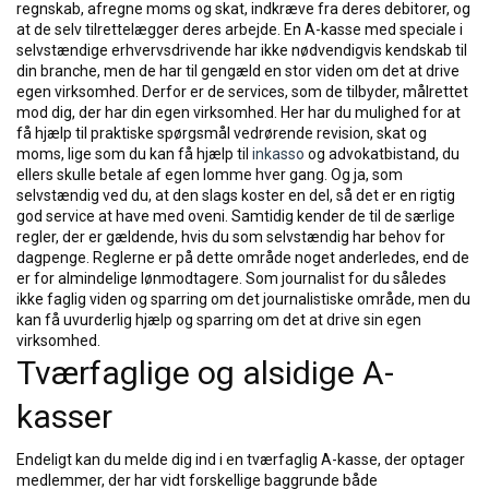
regnskab, afregne moms og skat, indkræve fra deres debitorer, og
at de selv tilrettelægger deres arbejde. En A-kasse med speciale i
selvstændige erhvervsdrivende har ikke nødvendigvis kendskab til
din branche, men de har til gengæld en stor viden om det at drive
egen virksomhed. Derfor er de services, som de tilbyder, målrettet
mod dig, der har din egen virksomhed. Her har du mulighed for at
få hjælp til praktiske spørgsmål vedrørende revision, skat og
moms, lige som du kan få hjælp til
inkasso
og advokatbistand, du
ellers skulle betale af egen lomme hver gang. Og ja, som
selvstændig ved du, at den slags koster en del, så det er en rigtig
god service at have med oveni. Samtidig kender de til de særlige
regler, der er gældende, hvis du som selvstændig har behov for
dagpenge. Reglerne er på dette område noget anderledes, end de
er for almindelige lønmodtagere. Som journalist for du således
ikke faglig viden og sparring om det journalistiske område, men du
kan få uvurderlig hjælp og sparring om det at drive sin egen
virksomhed.
Tværfaglige og alsidige A-
kasser
Endeligt kan du melde dig ind i en tværfaglig A-kasse, der optager
medlemmer, der har vidt forskellige baggrunde både