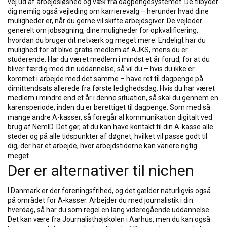
vej ud af arbejdsløshed og væk fra dagpengesystemet. De tilbyder
dig nemlig også vejleding om karrierevalg – herunder hvad dine
muligheder er, når du gerne vil skifte arbejdsgiver. De vejleder
generelt om jobsøgning, dine muligheder for opkvalificering,
hvordan du bruger dit netværk og meget mere. Endeligt har du
mulighed for at blive gratis medlem af AJKS, mens du er
studerende. Har du været medlem i mindst et år forud, for at du
bliver færdig med din uddannelse, så vil du – hvis du ikke er
kommet i arbejde med det samme – have ret til dagpenge på
dimittendsats allerede fra første ledighedsdag. Hvis du har været
medlem i mindre end et år i denne situation, så skal du gennem en
karensperiode, inden du er berettiget til dagpenge. Som med så
mange andre A-kasser, så foregår al kommunikation digitalt ved
brug af NemID. Det gør, at du kan have kontakt til din A-kasse alle
steder og på alle tidspunkter af døgnet, hvilket vil passe godt til
dig, der har et arbejde, hvor arbejdstiderne kan variere rigtig
meget.
Der er alternativer til nichen
I Danmark er der foreningsfrihed, og det gælder naturligvis også
på området for A-kasser. Arbejder du med journalistik i din
hverdag, så har du som regel en lang videregående uddannelse.
Det kan være fra Journalisthøjskolen i Aarhus, men du kan også