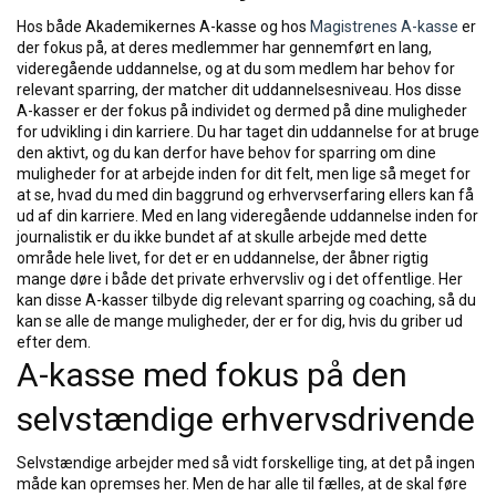
Hos både Akademikernes A-kasse og hos
Magistrenes A-kasse
er
der fokus på, at deres medlemmer har gennemført en lang,
videregående uddannelse, og at du som medlem har behov for
relevant sparring, der matcher dit uddannelsesniveau. Hos disse
A-kasser er der fokus på individet og dermed på dine muligheder
for udvikling i din karriere. Du har taget din uddannelse for at bruge
den aktivt, og du kan derfor have behov for sparring om dine
muligheder for at arbejde inden for dit felt, men lige så meget for
at se, hvad du med din baggrund og erhvervserfaring ellers kan få
ud af din karriere. Med en lang videregående uddannelse inden for
journalistik er du ikke bundet af at skulle arbejde med dette
område hele livet, for det er en uddannelse, der åbner rigtig
mange døre i både det private erhvervsliv og i det offentlige. Her
kan disse A-kasser tilbyde dig relevant sparring og coaching, så du
kan se alle de mange muligheder, der er for dig, hvis du griber ud
efter dem.
A-kasse med fokus på den
selvstændige erhvervsdrivende
Selvstændige arbejder med så vidt forskellige ting, at det på ingen
måde kan opremses her. Men de har alle til fælles, at de skal føre