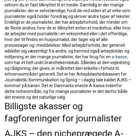
selvom du er fast tilknyttet til et medie. Samtidig er der mange
journalister, der er selvstændige, fordi de ved siden af at virke som
journalister også holder foredrag og skriver andre typer af tekster.
Endeligt er de journalister, der har arbejdsforhold, der minder om
de fleste andres, hvor de er tilknyttet enten et mediehus, eller hvor
de arbejder med journalistik i en virksomhed eller i det offentlige,
hvor der tit findes en husjournalist, der tager sig af alle
pressesager og -meddelelser. Med arbejdsforhold, der generelt
adskiller sig væsentligt fra andre, og hermed også arbejdstider og
indtjening, er der mange journalister, der har brug for en
a-kasse
,
som har et helt unikt branchekendskab. Således at den vejledning
og rådgivning, der gives, er målrettet den enkelte i forhold til
erhvervsområdet generelt. Det er her Arbejdsløshedskassen for
Journalistik, Kommunikation og Sprog – i daglig tale kaldet AJKS –
kommer på banen. Det er Danmarks eneste A-kasse indenfor
dette nicheområde, og for mange journalister er det derfor både
det eneste og det naturlige valg.
Billigste akasser og
fagforeninger for journalister
AJKS – den nicheprægede A-